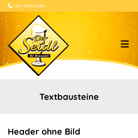
+43 3584 2440

Textbausteine
Header ohne Bild